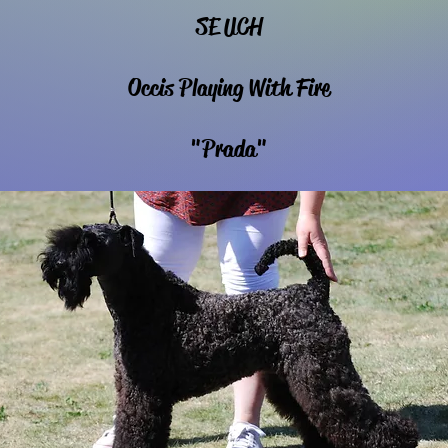
SE UCH
Occis Playing With Fire
"
Prada"