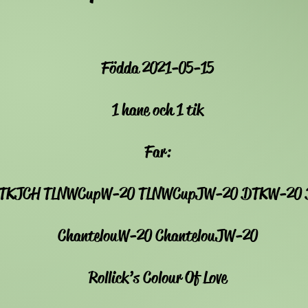
Födda 2021-05-15
1 hane och 1 tik
Far:
TKJCH TLNWCupW-20 TLNWCupJW-20 DTKW-20
ChantelouW-20 ChantelouJW-20
Rollick’s Colour Of Love