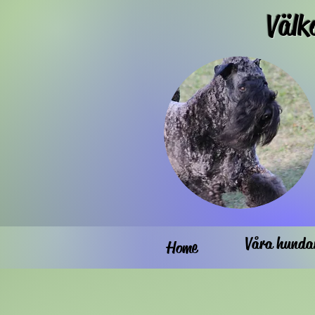
Välk
Våra hunda
Home