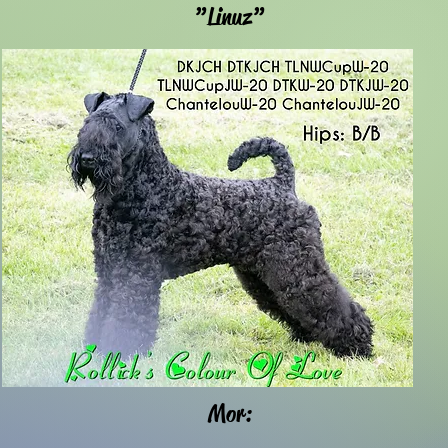
”Linuz”
Mor: