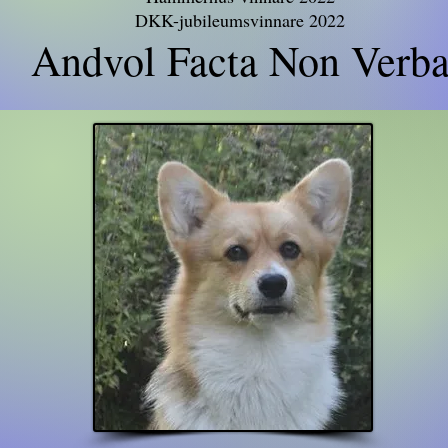
DKK-jubileumsvinnare 2022
Andvol Facta Non Verb